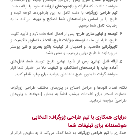
خواهید داشت که
نظرات و بازخوردهای ارزشمند
خود را ارائه دهید.
تیم طراحی ژورگراف
با دقت کامل به این بازخوردها توجه کرده و
طرح را بر اساس
خواسته‌های شما اصلاح و بهینه
می‌کند تا به
رضایت کامل شما برسیم.
توسعه و نهایی‌سازی طرح:
پس از اعمال اصلاحات لازم و تأیید کلیت
طرح، طراحان ما به
توسعه جزئیات طرح، انتخاب تصاویر باکیفیت و
تایپوگرافی مناسب
، و اطمینان از
کیفیت بالای بصری و فنی
پوستر
می‌پردازند تا طرح نهایی بی‌عیب و نقص باشد.
ارائه فایل نهایی:
پس از تأیید نهایی طرح توسط شما،
فایل‌های
آماده چاپ با فرمت‌های استاندارد و کیفیت بالا
در اختیار شما قرار
خواهد گرفت تا بدون هیچ دغدغه‌ای بتوانید برای چاپ اقدام کنید.
نکته:
تعداد اتودها و مراحل اصلاح در پلن‌های مختلف طراحی ژورگراف
متفاوت است. برای اطلاعات بیشتر، لطفاً به بخش [تعرفه‌ها و پلن‌های
طراحی] مراجعه فرمایید.
مزایای همکاری با تیم طراحی ژورگراف: انتخابی
هوشمندانه برای تبلیغات شما
همکاری با
تیم طراحی ژورگراف
به شما کمک می‌کند تا به نتایجی فراتر از