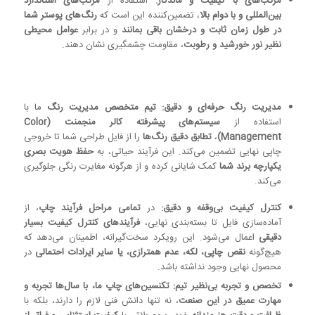
مرکب‌های با کیفیت و ماندگار:
استفاده از
مرکب‌های استاندارد
بین‌المللی و با دوام بالا
، تضمین‌کننده این است که
رنگ‌های پوستر شما
در طول زمان ثابت و درخشان باقی بمانند
و در برابر
عوامل محیطی
نظیر نور خورشید و رطوبت
، مقاومت چشمگیری نشان دهند.
مدیریت رنگ حرفه‌ای و دقیق:
تیم متخصص مدیریت رنگ
ما با
استفاده از
سیستم‌های پیشرفته کالر منجمنت (Color
Management)
،
تطابق دقیق رنگ‌ها
را از فایل طراحی شما تا خروجی
چاپی نهایی تضمین می‌کند. این فرآیند حیاتی، به
حفظ هویت بصری
یکپارچه برند شما
کمک شایانی کرده و از هرگونه مغایرت رنگی جلوگیری
می‌کند.
کنترل کیفیت بی‌وقفه و دقیق:
در
تمامی مراحل فرآیند چاپ
، از
آماده‌سازی فایل تا بسته‌بندی نهایی،
فرآیندهای کنترل کیفیت بسیار
دقیقی
اعمال می‌شود. این رویکرد سخت‌گیرانه، اطمینان می‌دهد که
هیچ‌گونه
نقص چاپی، لکه، عدم همترازی، یا سایر ایرادات احتمالی
در
محصول نهایی وجود نداشته باشد.
تخصص و تجربه بی‌نظیر تیم:
تکنسین‌های چاپ ما، با سال‌ها تجربه و
مهارت عمیق در این صنعت
، نه تنها دانش فنی لازم را دارند، بلکه با