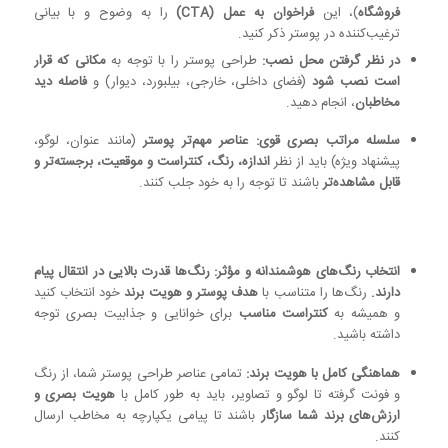
فروشگاه
)، این
فراخوان به عمل (CTA)
را به وضوح و با بیانی
ترغیب‌کننده در پوستر ذکر کنید.
در نظر گرفتن محل نصب:
طراحی پوستر را با توجه به
مکانی که قرار
است نصب شود
(فضای داخلی، خارجی، بیلبورد، دیوار) و
فاصله دید
مخاطبان
، انجام دهید.
سلسله مراتب بصری قوی:
عناصر مهم‌تر پوستر
(مانند عنوان، لوگو،
پیشنهاد ویژه) باید از نظر
اندازه، رنگ، کنتراست و موقعیت، برجسته‌تر و
قابل مشاهده‌تر
باشند تا توجه را به خود جلب کنند.
انتخاب رنگ‌های هوشمندانه و مؤثر:
رنگ‌ها قدرت بالایی در انتقال پیام
دارند.
رنگ‌ها را متناسب با
هدف پوستر و هویت برند
خود انتخاب کنید
و همیشه به
کنتراست مناسب
برای خوانایی و جذابیت بصری توجه
داشته باشید.
هماهنگی کامل با هویت برند:
تمامی عناصر طراحی پوستر شما، از رنگ
و فونت گرفته تا لوگو و تصاویر، باید به طور کامل با
هویت بصری و
ارزش‌های برند شما سازگار
باشند تا پیامی یکپارچه به مخاطب ارسال
کنند.