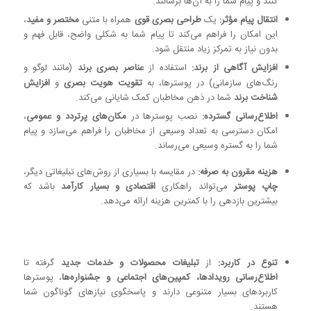
کنند و پیام شما را به آن‌ها برسانند.
انتقال پیام مؤثر:
یک
طراحی بصری قوی
همراه با متنی
مختصر و مفید
،
این امکان را فراهم می‌کند تا پیام شما به شکلی واضح، قابل فهم و
بدون نیاز به تمرکز زیاد منتقل شود.
افزایش آگاهی از برند:
استفاده از
عناصر بصری برند
(مانند لوگو و
رنگ‌های سازمانی) در پوسترها، به
تقویت هویت بصری
و
افزایش
شناخت برند
شما در ذهن مخاطبان کمک شایانی می‌کند.
اطلاع‌رسانی گسترده:
نصب پوسترها در
مکان‌های پرتردد و عمومی
،
امکان دسترسی به تعداد وسیعی از مخاطبان را فراهم می‌سازد و پیام
شما را به گستره وسیعی می‌رساند.
هزینه مقرون به صرفه:
در مقایسه با بسیاری از روش‌های تبلیغاتی دیگر،
چاپ پوستر
می‌تواند راهکاری
اقتصادی و بسیار کارآمد
باشد که
بیشترین بازدهی را با کمترین هزینه ارائه می‌دهد.
تنوع در کاربرد:
از
تبلیغات محصولات و خدمات جدید
گرفته تا
اطلاع‌رسانی رویدادها، کمپین‌های اجتماعی و جشنواره‌ها
، پوسترها
کاربردهای بسیار متنوعی دارند و پاسخگوی نیازهای گوناگون شما
هستند.