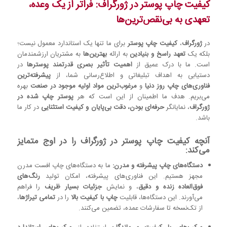
کیفیت چاپ پوستر در ژورگراف: فراتر از یک وعده،
تعهدی به بی‌نقص‌ترین‌ها
در
ژورگراف
،
کیفیت چاپ پوستر
برای ما تنها یک استاندارد معمول نیست؛
بلکه یک
تعهد راسخ و بنیادین
به ارائه
بهترین‌ها
به مشتریان ارزشمندمان
است. ما با درک عمیق از
اهمیت تأثیر بصری قدرتمند پوسترها
در
دستیابی به اهداف تبلیغاتی و اطلاع‌رسانی شما، از
پیشرفته‌ترین
فناوری‌های چاپ روز دنیا
و
مرغوب‌ترین مواد اولیه موجود در صنعت
بهره
می‌بریم. هدف ما اطمینان از این است که هر
پوستر چاپ شده در
ژورگراف
، نمایانگر
حرفه‌ای بودن، دقت بی‌پایان و کیفیت استثنایی
در کار ما
باشد.
آنچه کیفیت چاپ پوستر در ژورگراف را در اوج متمایز
می‌کند:
دستگاه‌های چاپ پیشرفته و مدرن:
ما به دستگاه‌های چاپ افست مدرن
مجهز هستیم. این فناوری‌های پیشرفته، امکان تولید
رنگ‌های
فوق‌العاده زنده و دقیق
، و نمایش
جزئیات بسیار ظریف
را فراهم
می‌آورند. این دستگاه‌ها، قابلیت
چاپ با کیفیت بالا
را در
تمامی تیراژها
،
از تک‌نسخه تا سفارشات عمده، تضمین می‌کنند.