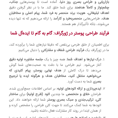
بازاریابی و طراحی بصری روز دنیا
، آماده است تا پوسترهایی
جذاب،
چشم‌نواز و کاملاً هدفمند
برای شما خلق کند. ما با در نظر گرفتن دقیق
اهداف تبلیغاتی، هویت برند منحصر به فرد شما، پیام اصلی و مخاطبان
هدف
، طراحی‌هایی
منحصربه‌فرد و کارآمد
را ارائه می‌دهیم که نه تنها دیده
می‌شوند، بلکه تأثیرگذار هم هستند.
فرآیند طراحی پوستر در ژورگراف: گام به گام تا ایده‌آل شما
برای اطمینان از خلق طرحی بی‌نقص که دقیقا نیازهای شما را برآورده کند،
ما در ژورگراف یک
فرآیند طراحی شفاف و مشارکتی
را دنبال می‌کنیم:
درک نیازها و اهداف شما:
همه چیز با یک
جلسه مشاوره اولیه دقیق
آغاز می‌شود. تیم طراحی ما با دقت به صحبت‌های شما گوش
می‌دهد تا درک کاملی از
هدف نهایی پوستر، پیام کلیدی که
می‌خواهید منتقل کنید، مخاطبان هدف و هرگونه ایده یا ترجیح
بصری
شما به دست آورد.
ایده‌پردازی و ارائه اتودهای اولیه:
بر اساس اطلاعات جمع‌آوری شده،
طراحان
خلاق و متخصص
ما چندین
اتود (طرح اولیه)
برای
ساختار
کلی، ترکیب‌بندی و سبک بصری پوستر
شما ارائه خواهند داد. این
اتودها به شما کمک می‌کنند تا جهت کلی طراحی را مشخص کرده و
از همان ابتدا در روند کار مشارکت فعال داشته باشید.
بازخورد و اصلاح طرح:
پس از بررسی اتودهای اولیه، این فرصت را