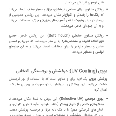
قابل توجهی افزایش می‌دهد.
روکش سلفون براق:
سطحی درخشان، براق و بسیار جذاب
ایجاد می‌کند
که
رنگ‌ها را زنده‌تر و اشباع‌تر
نشان می‌دهد. این روکش همچنین از
پوستر در برابر
رطوبت، لکه و آسیب‌های فیزیکی جزئی
محافظت می‌کند
و به آن جلوه‌ای خاص می‌بخشد.
روکش سلفون مخملی (Soft Touch):
این روکش خاص،
حسی
فوق‌العاده لطیف و منحصربه‌فرد
به پوستر می‌بخشد که تجربه‌ای لمسی
خاص و
بسیار دلپذیر
را برای مخاطب ایجاد می‌کند و به آن
جلوه‌ای
لوکس و متمایز
می‌دهد.
یووی (UV Coating): درخشش و برجستگی انتخابی
پوشش یووی
یک لایه براق و مقاوم است که با استفاده از نور فرابنفش
خشک می‌شود. این پوشش را می‌توان به دو صورت بر روی پوستر شما
اعمال کرد:
یووی موضعی (Selective UV):
این روش به شما امکان می‌دهد تا
بخش‌های خاصی از طرح پوستر
(مانند عنوان، لوگو، تصاویر کلیدی، یا
المان‌های گرافیکی مهم) را با یک لایه براق و برجسته پوشش دهید.
این کار
جلوه‌ای چشمگیر و سه‌بعدی
ایجاد می‌کند و توجه مخاطب را