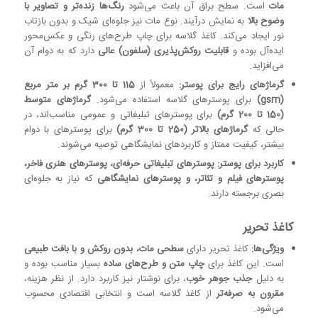
مات
است. سطح براق آن باعث می‌شود
رنگ‌ها زنده‌تر و تصاویر با
وضوح بالا
به نمایش درآیند. نوع مات نیز جلوه‌ای شیک و بدون بازتاب
نور ایجاد می‌کند. کاغذ گلاسه برای چاپ طرح‌های رنگی و عکس‌محور
ایده‌آل بوده و
قابلیت روکش‌پذیری (سلفون) عالی
دارد که به دوام آن
می‌افزاید.
گرماژهای رایج برای پوستر:
معمولاً از
115 تا 300 گرم بر متر مربع
(gsm)
برای پوسترهای گلاسه استفاده می‌شود.
گرماژهای متوسط
(150 تا 200 گرم)
برای پوسترهای تبلیغاتی و عمومی مناسب‌اند، در
حالی که
گرماژهای بالاتر (250 تا 300 گرم)
برای پوسترهای با دوام
بیشتر، کیفیت ممتاز و کاربردهای نمایشگاهی توصیه می‌شوند.
کاربرد برای پوستر:
پوسترهای تبلیغاتی حرفه‌ای، پوسترهای هنری فاخر،
پوسترهای فیلم و تئاتر، و پوسترهای نمایشگاهی
که نیاز به جلوه‌ای
بصری برجسته دارند.
کاغذ تحریر
ویژگی‌ها:
کاغذ تحریر دارای
سطحی مات، بدون روکش و با بافت طبیعی
است. این کاغذ برای
چاپ متن و طرح‌های ساده
بسیار مناسب بوده و
به دلیل
جذب جوهر خوب
، برای نوشتار نیز کاربرد دارد. از نظر هزینه،
مقرون به صرفه‌تر
از کاغذ گلاسه است و انتخابی اقتصادی محسوب
می‌شود.