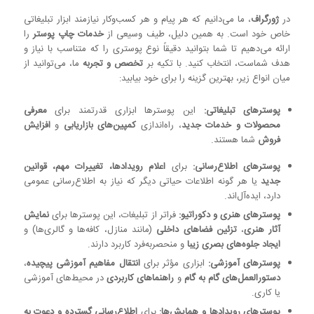
در
ژورگراف
، ما می‌دانیم که هر پیام و هر کسب‌وکار نیازمند ابزار تبلیغاتی
خاص خود است. به همین دلیل، طیف وسیعی از
خدمات چاپ پوستر
را
ارائه می‌دهیم تا شما بتوانید دقیقاً نوع پوستری را که متناسب با نیاز و
هدف شماست، انتخاب کنید. با تکیه بر
تخصص و تجربه
ما، می‌توانید از
میان انواع زیر، بهترین گزینه را برای خود بیابید:
پوسترهای تبلیغاتی:
این پوسترها ابزاری قدرتمند برای
معرفی
محصولات و خدمات جدید
، راه‌اندازی
کمپین‌های بازاریابی
و
افزایش
فروش
شما هستند.
پوسترهای اطلاع‌رسانی:
برای
اعلام رویدادها، تغییرات مهم، قوانین
جدید
یا هر گونه اطلاعات حیاتی دیگر که نیاز به اطلاع‌رسانی عمومی
دارد، ایده‌آل‌اند.
پوسترهای هنری و دکوراتیو:
فراتر از تبلیغات، این پوسترها برای
نمایش
آثار هنری
،
تزئین فضاهای داخلی
(مانند منازل، کافه‌ها و گالری‌ها) و
ایجاد جلوه‌های بصری زیبا
و منحصربه‌فرد کاربرد دارند.
پوسترهای آموزشی:
ابزاری مؤثر برای
انتقال مفاهیم آموزشی پیچیده
،
دستورالعمل‌های گام به گام
و
راهنماهای کاربردی
در محیط‌های آموزشی
یا کاری.
پوسترهای رویدادها و همایش‌ها:
برای
اطلاع‌رسانی گسترده و دعوت به