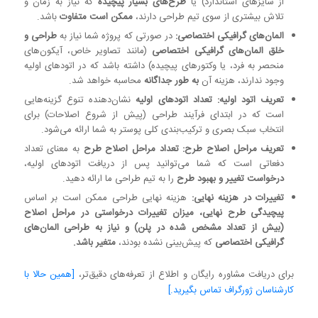
از سایزهای استاندارد) یا
طرح‌های بسیار پیچیده
که نیاز به زمان و
تلاش بیشتری از سوی تیم طراحی دارند،
ممکن است متفاوت
باشد.
المان‌های گرافیکی اختصاصی:
در صورتی که پروژه شما نیاز به
طراحی و
خلق المان‌های گرافیکی اختصاصی
(مانند تصاویر خاص، آیکون‌های
منحصر به فرد، یا وکتورهای پیچیده) داشته باشد که در اتودهای اولیه
وجود ندارند، هزینه آن
به طور جداگانه
محاسبه خواهد شد.
تعریف اتود اولیه:
تعداد اتودهای اولیه
نشان‌دهنده تنوع گزینه‌هایی
است که در ابتدای فرآیند طراحی (پیش از شروع اصلاحات) برای
انتخاب سبک بصری و ترکیب‌بندی کلی پوستر به شما ارائه می‌شود.
تعریف مراحل اصلاح طرح:
تعداد مراحل اصلاح طرح
به معنای تعداد
دفعاتی است که شما می‌توانید پس از دریافت اتودهای اولیه،
درخواست تغییر و بهبود طرح
را به تیم طراحی ما ارائه دهید.
تغییرات در هزینه نهایی:
هزینه نهایی طراحی ممکن است بر اساس
پیچیدگی طرح نهایی، میزان تغییرات درخواستی در مراحل اصلاح
(بیش از تعداد مشخص شده در پلن) و نیاز به طراحی المان‌های
گرافیکی اختصاصی
که پیش‌بینی نشده بودند،
متغیر باشد.
برای دریافت مشاوره رایگان و اطلاع از تعرفه‌های دقیق‌تر،
[همین حالا با
کارشناسان ژورگراف تماس بگیرید.]