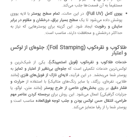
مستقیماً به آن قسمت‌ها جلب می‌کند.
یووی کامل (Full UV):
در این حالت،
تمام سطح پوستر
با لایه یووی
پوشش داده می‌شود تا یک
سطح بسیار براق، درخشان و مقاوم در برابر
سایش و رطوبت
ایجاد شود. این گزینه برای پوسترهایی که نیاز به
حداکثر درخشش و محافظت دارند، مناسب است.
طلاکوب و نقره‌کوب (Foil Stamping): جلوه‌ای از لوکس
و اعتبار
خدمات طلاکوب و نقره‌کوب (فویل استمپینگ)
، یکی از شیک‌ترین و
لوکس‌ترین خدمات تکمیلی است که
جلوه‌ای بی‌نظیر از اعتبار و تمایز
به
پوستر شما می‌بخشد. در این فرآیند،
لایه‌ای نازک از فویل‌های فلزی
(مانند
طلایی، نقره‌ای، رزگلد، یا سایر رنگ‌های متالیک) با استفاده از
حرارت و
فشار دقیق
بر روی
بخش‌های خاصی از طرح پوستر
(مانند متن، لوگو، یا
جزئیات گرافیکی) اعمال می‌شود. این روش برای
برجسته کردن عناصر مهم
طراحی، انتقال حس لوکس بودن و جلب توجه فوق‌العاده
مناسب است و
پوستر شما را از رقبا متمایز می‌کند.