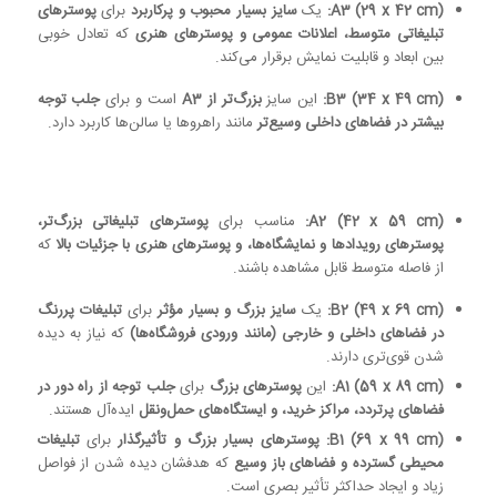
A3 (29 x 42 cm):
یک
سایز بسیار محبوب و پرکاربرد
برای
پوسترهای
تبلیغاتی متوسط، اعلانات عمومی و پوسترهای هنری
که تعادل خوبی
بین ابعاد و قابلیت نمایش برقرار می‌کند.
B3 (34 x 49 cm):
این سایز
بزرگ‌تر از A3
است و برای
جلب توجه
بیشتر در فضاهای داخلی وسیع‌تر
مانند راهروها یا سالن‌ها کاربرد دارد.
A2 (42 x 59 cm):
مناسب برای
پوسترهای تبلیغاتی بزرگ‌تر،
پوسترهای رویدادها و نمایشگاه‌ها، و پوسترهای هنری با جزئیات بالا
که
از فاصله متوسط قابل مشاهده باشند.
B2 (49 x 69 cm):
یک
سایز بزرگ و بسیار مؤثر
برای
تبلیغات پررنگ
در فضاهای داخلی و خارجی (مانند ورودی فروشگاه‌ها)
که نیاز به دیده
شدن قوی‌تری دارند.
A1 (59 x 89 cm):
این
پوسترهای بزرگ
برای
جلب توجه از راه دور در
فضاهای پرتردد، مراکز خرید، و ایستگاه‌های حمل‌ونقل
ایده‌آل هستند.
B1 (69 x 99 cm):
پوسترهای بسیار بزرگ و تأثیرگذار
برای
تبلیغات
محیطی گسترده و فضاهای باز وسیع
که هدفشان دیده شدن از فواصل
زیاد و ایجاد حداکثر تأثیر بصری است.