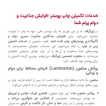
خدمات تکمیلی چاپ پوستر: افزایش جذابیت و
دوام پیام شما
در
ژورگراف
، ما بر این باوریم که یک پوستر عالی، تنها به چاپ با کیفیت
محدود نمی‌شود. برای
افزایش حداکثری جذابیت بصری، دوام و
تأثیرگذاری پوسترهای چاپ شده شما
، طیف متنوعی از
خدمات تکمیلی
پس از چاپ
را ارائه می‌دهیم. این خدمات، جلوه‌ای منحصربه‌فرد به
پوسترهای شما بخشیده و آن‌ها را در برابر عوامل محیطی مقاوم‌تر
می‌سازند. با
مشاوره تخصصی ژورگراف
، می‌توانید بهترین گزینه تکمیلی را
برای پوستر خود انتخاب کنید:
روکش سلفون (Lamination): لایه‌ای محافظ برای دوام
و زیبایی
سلفون
یک لایه محافظ نازک و شفاف است که پس از اتمام فرآیند چاپ بر
روی سطح پوستر اعمال می‌شود و مزایای متعددی را به ارمغان می‌آورد:
روکش سلفون مات:
این نوع سلفون،
ظاهری شیک، لوکس و غیربراق
به پوستر می‌بخشد. همچنین،
از انعکاس نور جلوگیری می‌کند
و
مقاومت پوستر را در برابر
خط و خش، اثر انگشت و کثیفی
به میزان