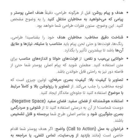
هدف و پیام روشن:
قبل از هرگونه طراحی، دقیقاً
هدف اصلی پوستر
و
پیامی که می‌خواهید به مخاطبان منتقل کنید
را به وضوح مشخص
کنید. این وضوح، ستون فقرات طراحی شما خواهد بود.
شناخت دقیق مخاطب:
مخاطبان هدف
خود را بشناسید! طراحی،
رنگ‌ها، فونت‌ها و حتی لحن پیام باید
متناسب با سلیقه، نیازها و علایق
آن‌ها
باشد تا بیشترین تأثیر را بگذارد.
خوانایی بی‌عیب و نقص:
از
فونت‌های خوانا و اندازه‌های مناسب
برای
متن استفاده کنید. مطمئن شوید که پیام اصلی پوستر شما حتی از
فاصله دور نیز به راحتی قابل خواندن باشد.
تصاویر با کیفیت بالا:
کیفیت بصری حرفه‌ای
، اولین چیزی است که
توجه مخاطب را جلب می‌کند. از
تصاویر با رزولوشن بالا و کاملاً مرتبط
با موضوع
استفاده کنید تا جلوه‌ای ماندگار ایجاد کنید.
استفاده هوشمندانه از فضای سفید:
فضای سفید (Negative Space)
،
دوست شماست! از آن به درستی استفاده کنید تا از
شلوغی و سردرگمی
بصری جلوگیری شود
و عناصر اصلی طرح شما
برجسته و قابل تشخیص
باشند.
فراخوان به عمل (Call to Action) واضح:
اگر هدف پوستر شما اقدام
خاصی است (مانند
بازدید از وب‌سایت، تماس تلفنی، یا مراجعه به