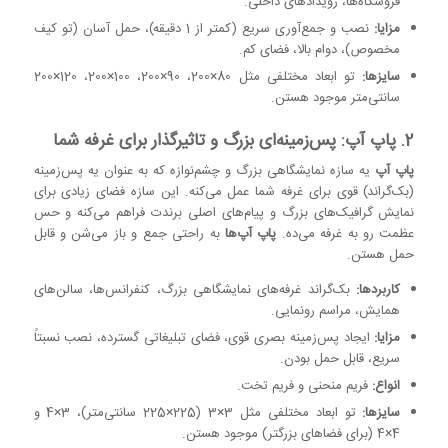
فروشگاه‌ها، رویدادهای داخلی.
مزایا:
نصب و جمع‌آوری سریع (کمتر از 1 دقیقه)، حمل آسان (تو کیف
مخصوص)، دوام بالا، فضای کم.
سایزها:
تو ابعاد مختلفی مثل 80×200، 90×200، 100×200، 120×200
سانتی‌متر موجود هستن.
2. پاپ آپ: پس‌زمینه‌ای بزرگ و تاثیرگذار برای غرفه شما
پاپ آپ
یه سازه نمایشگاهی بزرگ و چشم‌نوازه که به عنوان یه پس‌زمینه
(بک‌گراند) قوی برای غرفه شما عمل می‌کنه. این سازه فضای زیادی برای
نمایش گرافیک‌های بزرگ و پیام‌های اصلی برندت فراهم می‌کنه و حس
عظمت رو به غرفه می‌ده.
پاپ آپ‌ها
به راحتی جمع و باز می‌شن و قابل
حمل هستن.
کاربردها:
بک‌گراند غرفه‌های نمایشگاهی بزرگ، کنفرانس‌ها، سالن‌های
همایش، مراسم رونمایی.
مزایا:
ایجاد پس‌زمینه بصری قوی، فضای تبلیغاتی گسترده، نصب نسبتاً
سریع، قابل حمل بودن.
انواع:
فریم منحنی و فریم تخت.
سایزها:
تو ابعاد مختلفی مثل 3×3 (225×225 سانتی‌متر)، 3×4 و
4×4 (برای فضاهای بزرگتر) موجود هستن.