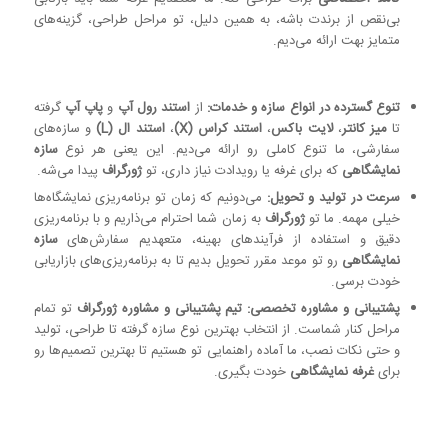
بی‌نقص از برندت باشه، به همین دلیل، تو مراحل طراحی، گزینه‌های
متمایز بهت ارائه می‌دیم.
تنوع گسترده در انواع سازه و خدمات:
از
استند رول آپ
و
پاپ آپ
گرفته
تا
میز کانتر
،
لایت باکس
،
استند کراس (X)
،
استند ال (L)
و سازه‌های
سفارشی، ما تنوع کاملی رو ارائه می‌دیم. این یعنی هر نوع
سازه
نمایشگاهی
که برای غرفه یا رویدادت نیاز داری، تو
ژورگراف
پیدا می‌شه.
سرعت در تولید و تحویل:
می‌دونیم که زمان تو برنامه‌ریزی نمایشگاه‌ها
خیلی مهمه. ما تو
ژورگراف
به زمان شما احترام می‌ذاریم و با برنامه‌ریزی
دقیق و استفاده از فرآیندهای بهینه، متعهدیم سفارش‌های
سازه
نمایشگاهی
رو تو موعد مقرر تحویل بدیم تا به برنامه‌ریزی‌های بازاریابی
خودت برسی.
پشتیبانی و مشاوره تخصصی:
تیم پشتیبانی و مشاوره ژورگراف
تو تمام
مراحل کنار شماست. از انتخاب بهترین نوع سازه گرفته تا طراحی، تولید
و حتی نکات نصب، ما آماده راهنمایی تو هستیم تا بهترین تصمیم‌ها رو
برای
غرفه نمایشگاهی
خودت بگیری.