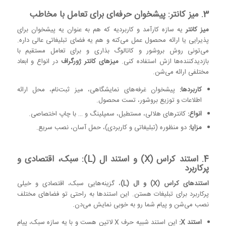
3. میز کانتر: پیشخوان حرفه‌ای برای تعامل با مخاطب
میز کانتر
یه سازه کارآمد و کاربردیه که هم به عنوان یه پیشخوان برای
پذیرایی یا ارائه محصول عمل می‌کنه و هم یه فضای تبلیغاتی عالی داره.
می‌تونی روش بروشور و کاتالوگ بذاری و برای تعامل مستقیم با
بازدیدکننده‌ها ازش استفاده کنی.
میزهای کانتر ژورگراف
در انواع و ابعاد
مختلفی ارائه می‌شن.
کاربردها:
پیشخوان غرفه‌های نمایشگاهی، میز ثبت‌نام، محل ارائه
اطلاعات و توزیع بروشور، تست محصول.
انواع:
کانترهای هلالی، مستطیل، سمپلینگ و … با چاپ اختصاصی.
مزایا:
دو منظوره (تبلیغاتی و کاربردی)، حمل آسان، نصب سریع.
4. استند کراس (X) و استند ال (L): سبک، اقتصادی و
پرکاربرد
استندهای کراس (X) و ال (L)
، گزینه‌هایی سبک، اقتصادی و خیلی
پرکاربرد برای تبلیغات هستن. این استندها به راحتی تو فضاهای مختلف
نصب می‌شن و پیام شما رو به خوبی نمایش می‌دن.
استند X:
این استند شبیه حرف X لاتین هست و با یه سازه سبک، پیام