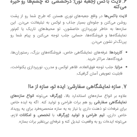
6. لایت باکس (جعبه نور): درخششی که چشم‌ها رو خیره
می‌کنه
لایت باکس‌ها
در واقع جعبه‌های نوری هستن که طرح شما رو از پشت
روشن می‌کنن و جلوه‌ای بسیار جذاب و لوکس به تبلیغاتت می‌دن. این
سازه‌ها به خاطر نورپردازی خاصشون، تو محیط‌های تاریک یا کم‌نور
نمایشگاه‌ها و فروشگاه‌ها، حسابی جلب توجه می‌کنن و پیام شما رو
پررنگ‌تر نشون می‌دن.
کاربردها:
غرفه‌های نمایشگاهی خاص، فروشگاه‌های بزرگ، رستوران‌ها،
فرودگاه‌ها، مراکز خرید.
مزایا:
جلب توجه فوق‌العاده، ظاهر لوکس و مدرن، نورپردازی یکنواخت،
قابلیت تعویض آسان گرافیک.
7. سازه نمایشگاهی سفارشی: ایده تو، سازه از ما!
علاوه بر انواع سازه‌های استاندارد بالا،
ژورگراف
می‌تونه
انواع سازه‌های
نمایشگاهی سفارشی
رو هم برات طراحی و تولید کنه. اگه یه ایده خاص
برای غرفه‌ات تو ذهنت داری یا نیاز به یه سازه منحصربه‌فرد برای یه رویداد
خاص داری،
تیم طراحی و تولید ژورگراف
با
تخصص و امکانات
لازم،
می‌تونه ایده‌ات رو به واقعیت تبدیل کنه و غرفه‌ای بی‌نظیر برات بسازه.