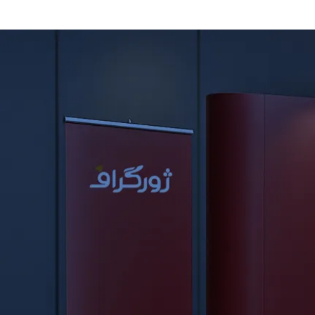
چاپ و کیفیت در سازه‌های نمایشگاهی ژورگراف:
تضمین برتری بصری
تو
نمایشگاه‌ها
، اولین چیزی که چشم مخاطب رو جذب می‌کنه، کیفیت
بصری غرفه شماست.
ژورگراف
می‌دونه که
چاپ باکیفیت رو سازه‌های
نمایشگاهی
چقدر تو این زمینه حرف اول رو می‌زنه. برای همین، ما از
پیشرفته‌ترین تکنولوژی‌ها و بهترین مواد اولیه
استفاده می‌کنیم تا پیام شما
رو با بالاترین وضوح و رنگ‌های زنده به نمایش بذاریم و
برتری بصری
شما
رو تضمین کنیم:
چاپ با رزولوشن بالا و دقت رنگ بی‌نظیر:
ما از
ماشین‌آلات چاپ
دیجیتال پیشرفته
استفاده می‌کنیم که طرح شما رو با
بالاترین رزولوشن
ممکن رو متریال سازه منتقل می‌کنن. این یعنی هر جزئیات طرحت، از
ریزترین متن‌ها تا پیچیده‌ترین لوگوها، با
وضوح کامل و دقت رنگی
فوق‌العاده
چاپ می‌شه. رنگ‌ها زنده و واقعی هستن و هیچ تغییری
نسبت به طرح اصلیت نخواهند داشت.