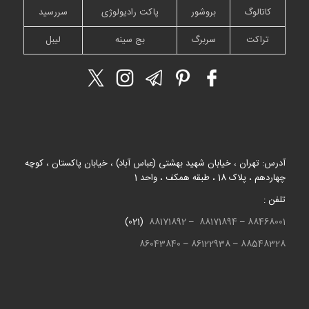
کاتالوگ
بروشور
پاکت رادیولوژی
سررسید
تراکت
سربرگ
بج سینه
لیبل
آدرس: تهران ، خیابان شهید بهشتی (عباس آباد) ، خیابان پاکستان ، کوچه
چهاردهم ، پلاک 18 ، طبقه همکف ، واحد 1
تلفن :
(021)
88171892
–
88171894
–
88468001
86043840
–
86122938
–
88548328