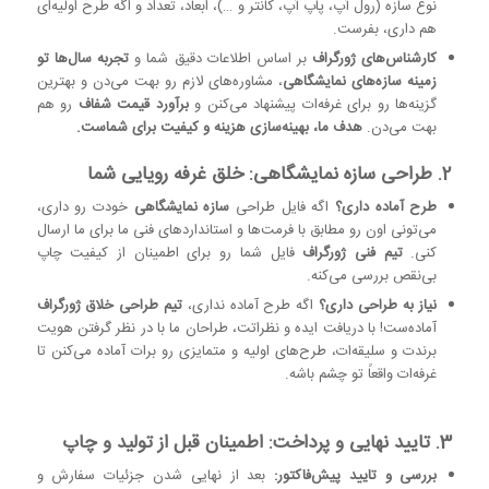
نوع سازه (رول آپ، پاپ آپ، کانتر و …)، ابعاد، تعداد و اگه طرح اولیه‌ای
هم داری، بفرست.
کارشناس‌های ژورگراف
بر اساس اطلاعات دقیق شما و
تجربه سال‌ها تو
زمینه سازه‌های نمایشگاهی
، مشاوره‌های لازم رو بهت می‌دن و بهترین
گزینه‌ها رو برای غرفه‌ات پیشنهاد می‌کنن و
برآورد قیمت شفاف
رو هم
بهت می‌دن.
هدف ما، بهینه‌سازی هزینه و کیفیت برای شماست.
2. طراحی سازه نمایشگاهی: خلق غرفه رویایی شما
طرح آماده داری؟
اگه فایل طراحی
سازه نمایشگاهی
خودت رو داری،
می‌تونی اون رو مطابق با فرمت‌ها و استانداردهای فنی ما برای ما ارسال
کنی.
تیم فنی ژورگراف
فایل شما رو برای اطمینان از کیفیت چاپ
بی‌نقص بررسی می‌کنه.
نیاز به طراحی داری؟
اگه طرح آماده نداری،
تیم طراحی خلاق ژورگراف
آماده‌ست! با دریافت ایده و نظراتت، طراحان ما با در نظر گرفتن هویت
برندت و سلیقه‌ات، طرح‌های اولیه و متمایزی رو برات آماده می‌کنن تا
غرفه‌ات واقعاً تو چشم باشه.
3. تایید نهایی و پرداخت: اطمینان قبل از تولید و چاپ
بررسی و تایید پیش‌فاکتور:
بعد از نهایی شدن جزئیات سفارش و