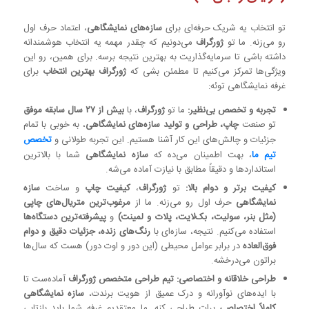
تو انتخاب یه شریک حرفه‌ای برای
سازه‌های نمایشگاهی
، اعتماد حرف اول
رو می‌زنه. ما تو
ژورگراف
می‌دونیم که چقدر مهمه یه انتخاب هوشمندانه
داشته باشی تا سرمایه‌گذاریت به بهترین نتیجه برسه. برای همین، رو این
ویژگی‌ها تمرکز می‌کنیم تا مطمئن بشی که
ژورگراف بهترین انتخاب
برای
غرفه نمایشگاهی توئه:
تجربه و تخصص بی‌نظیر:
ما تو
ژورگراف
، با
بیش از ۲۷ سال سابقه موفق
تو صنعت
چاپ، طراحی و تولید سازه‌های نمایشگاهی
، به خوبی با تمام
جزئیات و چالش‌های این کار آشنا هستیم. این تجربه طولانی و
تخصص
تیم ما
، بهت اطمینان می‌ده که
سازه نمایشگاهی
شما با بالاترین
استانداردها و دقیقاً مطابق با نیازت آماده می‌شه.
کیفیت برتر و دوام بالا:
تو
ژورگراف
،
کیفیت چاپ
و ساخت
سازه
نمایشگاهی
حرف اول رو می‌زنه. ما از
مرغوب‌ترین متریال‌های چاپی
(مثل بنر، سولیت، بک‌لایت، پلات و لمینت)
و
پیشرفته‌ترین دستگاه‌ها
استفاده می‌کنیم. نتیجه، سازه‌ای با
رنگ‌های زنده، جزئیات دقیق و دوام
فوق‌العاده
در برابر عوامل محیطی (این دور و اوت دور) هست که سال‌ها
براتون می‌درخشه.
طراحی خلاقانه و اختصاصی:
تیم طراحی متخصص ژورگراف
آماده‌ست تا
با ایده‌های نوآورانه و درک عمیق از هویت برندت،
سازه نمایشگاهی
کاملاً اختصاصی
برات طراحی کنه. ما معتقدیم غرفه شما باید بازتابی