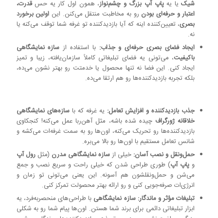
شیک
یا یه
پاپ آپ بزرگ و چشم‌نواز
، همون اول کار یه حس
قدرت،
اعتبار و حرفه‌ای بودن
رو به مخاطبت منتقل می‌کنن. این
اولین برخورد
بصری
، تعیین‌کننده اینه که آیا بازدیدکننده تو غرفه شما توقف می‌کنه یا
نه.
ایجاد فضای بصری حرفه‌ای و جذاب:
با استفاده از
سازه نمایشگاهی
باکیفیت
، می‌تونی یه فضای تبلیغاتی کاملاً سازمان‌یافته، زیبا و تمیز
ایجاد کنی. این فضا نه تنها محصول یا خدمتت رو بهتر نشون می‌ده،
بلکه تجربه بازدیدکننده‌ها رو هم ارتقا می‌ده.
جذب بازدیدکننده و افزایش تعامل:
یه غرفه که با
سازه‌های نمایشگاهی
خلاقانه ژورگراف
چیده شده باشه، مثل آهن‌ربا عمل می‌کنه! کنجکاوی
بازدیدکننده‌ها رو تحریک می‌کنه، اون‌ها رو به سمت غرفه‌ات می‌کشه و
شانس تعامل مستقیم با اون‌ها رو بالا می‌بره.
حمل‌ونقل و نصب آسان:
خیلی از
سازه‌ نمایشگاهی مدرن
(مثل
رول آپ
و
پاپ آپ
) طوری طراحی شدن که خیلی راحت و سریع نصب و جمع
می‌شن و حمل‌ونقلشون هم آسونه. این یعنی می‌تونی تو زمان و
انرژی‌ات صرفه‌جویی کنی و رو ارائه بهتر محصولت تمرکز کنی.
تبلیغات مؤثر و ماندگار:
سازه نمایشگاهی
با طراحی‌های منحصربه‌فرد، یه
ابزار تبلیغاتی دائمی برای برند شما هستن. اون‌ها پیام شما رو به شکلی