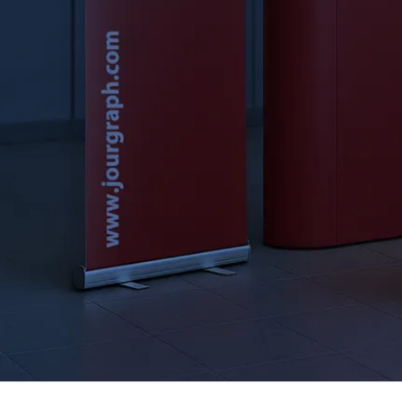
کیفیت نهایی سازه، به جنس پارچه یا مدیای چاپی اون بستگی داره. ما
برای
چاپ سازه‌های نمایشگاهی
از متریال‌های باکیفیتی مثل
بنر،
سولیت، بک‌لایت (برای لایت‌باکس‌ها)، پلات و لمینت
استفاده می‌کنیم.
این متریال‌ها نه تنها کیفیت چاپ رو بالا می‌برن، بلکه با توجه به
انتخاب چاپ که
این دور (Indoor)
باشه یا
اوت دور (Outdoor)
، تو
برابر عوامل محیطی مثل رطوبت، نور خورشید و سایش هم مقاوم
هستن و دوام بالایی دارن.
ژورگراف
با تخصصش تو انتخاب متریال
مناسب،
دوام و زیبایی سازه‌ات
رو تضمین می‌کنه.
کنترل کیفیت دقیق و نظارت فنی:
از لحظه دریافت فایل طراحی تا وقتی
که سازه آماده تحویل می‌شه،
تیم فنی ژورگراف
رو تمام مراحل
چاپ و
تولید
نظارت دقیق داره. هر سازه بعد از چاپ، تحت کنترل کیفیت نهایی
قرار می‌گیره تا مطمئن بشیم هیچ نقصی نداره و تمام جزئیاتش دقیقاً
همون چیزیه که شما از
ژورگراف
انتظار داری.