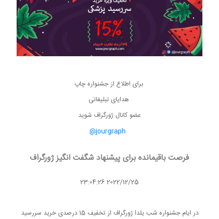
برای اطلاع از جشنواره چاپ
هدایای تبلیغاتی
عضو کانال ژورگراف شوید
jourgraph@
فرصت باقیمانده برای پیشنهاد شگفت انگیز ژورگراف
2022/12/25 23:04:26
در ایام جشنواره شب یلدا ژورگراف از تخفیف 15 درصدی خرید سررسید