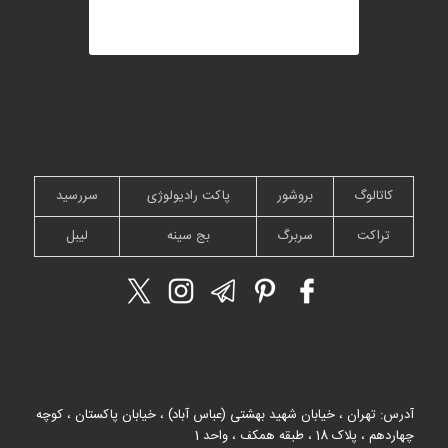
کاتالوگ
بروشور
پاکت رادیولوژی
سررسید
تراکت
سربرگ
بج سینه
لیبل
آدرس: تهران ، خیابان شهید بهشتی (عباس آباد) ، خیابان پاکستان ، کوچه
چهاردهم ، پلاک 18 ، طبقه همکف ، واحد 1